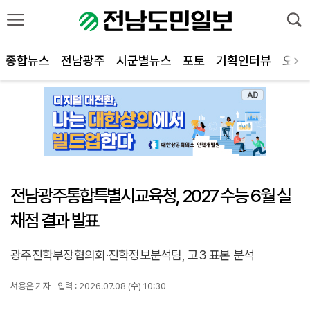
종합뉴스
전남광주
시군별뉴스
포토
기획인터뷰
오피
전남광주통합특별시교육청, 2027 수능 6월 실
채점 결과 발표
광주진학부장협의회·진학정보분석팀, 고3 표본 분석
서용운 기자
입력 : 2026.07.08 (수) 10:30