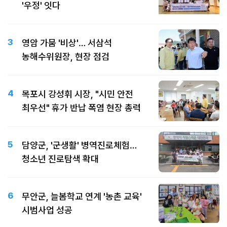
'우정' 잇다
3
영암 가뭄 '비상'… 서삼석
농해수위원장, 현장 점검
4
목포시 강성휘 시장, "시민 안전
최우선" 휴가 반납 폭염 현장 총력
5
담양군, '군생활' 병역진로체험…
청소년 진로탐색 확대
6
무안군, 늘봄학교 연계 '농촌 교육'
시범사업 성공