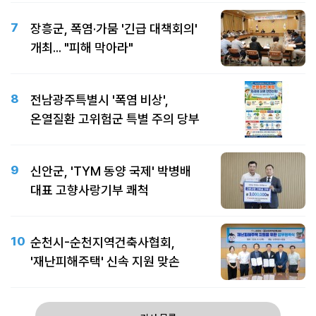
7
장흥군, 폭염·가뭄 '긴급 대책회의'
개최... "피해 막아라"
8
전남광주특별시 '폭염 비상',
온열질환 고위험군 특별 주의 당부
9
신안군, 'TYM 동양 국제' 박병배
대표 고향사랑기부 쾌척
10
순천시-순천지역건축사협회,
'재난피해주택' 신속 지원 맞손