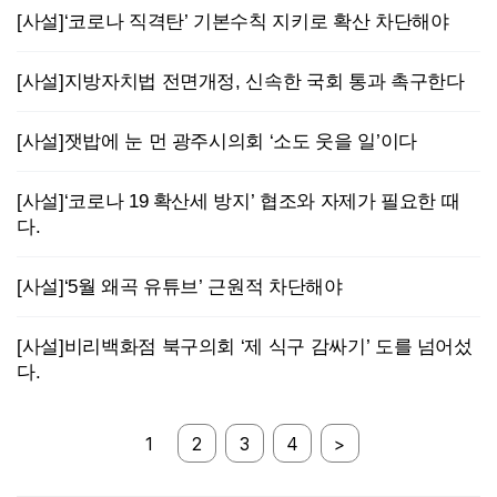
[사설]‘코로나 직격탄’ 기본수칙 지키로 확산 차단해야
[사설]지방자치법 전면개정, 신속한 국회 통과 촉구한다
[사설]잿밥에 눈 먼 광주시의회 ‘소도 웃을 일’이다
[사설]‘코로나 19 확산세 방지’ 협조와 자제가 필요한 때
다.
[사설]‘5월 왜곡 유튜브’ 근원적 차단해야
[사설]비리백화점 북구의회 ‘제 식구 감싸기’ 도를 넘어섰
다.
1
2
3
4
>