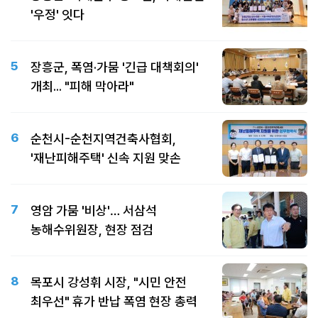
'우정' 잇다
5
장흥군, 폭염·가뭄 '긴급 대책회의'
개최... "피해 막아라"
6
순천시-순천지역건축사협회,
'재난피해주택' 신속 지원 맞손
7
영암 가뭄 '비상'… 서삼석
농해수위원장, 현장 점검
8
목포시 강성휘 시장, "시민 안전
최우선" 휴가 반납 폭염 현장 총력