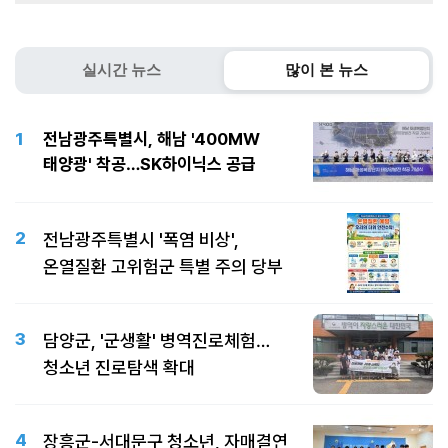
실시간 뉴스
많이 본 뉴스
1
전남광주특별시, 해남 '400MW
태양광' 착공…SK하이닉스 공급
2
전남광주특별시 '폭염 비상',
온열질환 고위험군 특별 주의 당부
3
담양군, '군생활' 병역진로체험…
청소년 진로탐색 확대
4
장흥군-서대문구 청소년, 자매결연