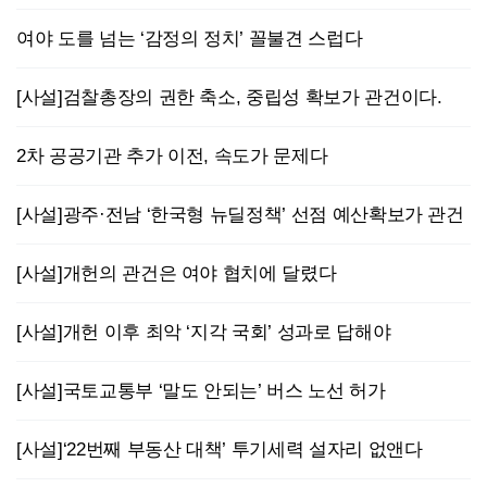
여야 도를 넘는 ‘감정의 정치’ 꼴불견 스럽다
[사설]검찰총장의 권한 축소, 중립성 확보가 관건이다.
2차 공공기관 추가 이전, 속도가 문제다
[사설]광주·전남 ‘한국형 뉴딜정책’ 선점 예산확보가 관건
[사설]개헌의 관건은 여야 협치에 달렸다
[사설]개헌 이후 최악 ‘지각 국회’ 성과로 답해야
[사설]국토교통부 ‘말도 안되는’ 버스 노선 허가
[사설]‘22번째 부동산 대책’ 투기세력 설자리 없앤다