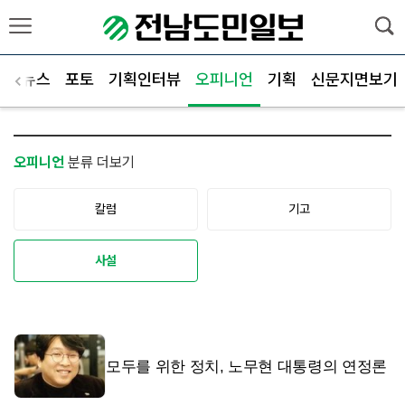
군별뉴스
포토
기획인터뷰
오피니언
기획
신문지면보기
오피니언
분류 더보기
칼럼
기고
사설
모두를 위한 정치, 노무현 대통령의 연정론