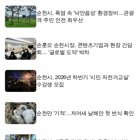
순천시, 폭염 속 '낙안읍성' 환경정비…관광
객·주민 안전 최우선
손훈모 순천시장, 콘텐츠기업과 현장 간담
회… '글로벌 도약' 박차
순천시, 2026년 하반기 '시민 자전거교실'
수강생 모집
순천만 '기적'…저어새 남해안 첫 번식 확인