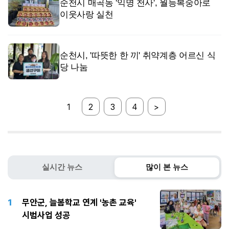
순천시 매곡동 '익명 천사', 월등복숭아로
이웃사랑 실천
순천시, '따뜻한 한 끼' 취약계층 어르신 식
당 나눔
1
2
3
4
>
실시간 뉴스
많이 본 뉴스
1
무안군, 늘봄학교 연계 '농촌 교육'
시범사업 성공