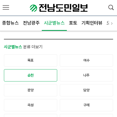
종합뉴스
전남광주
시군별뉴스
포토
기획인터뷰
오피
시군별뉴스
분류 더보기
목포
여수
순천
나주
광양
담양
곡성
구례