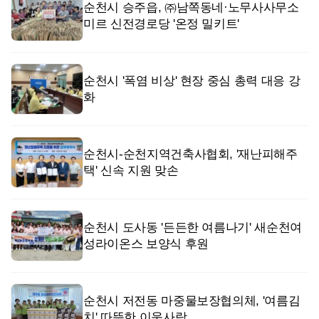
순천시 승주읍, ㈜남쪽동네·노무사사무소
미르 신전경로당 '온정 밀키트'
순천시 '폭염 비상' 현장 중심 총력 대응 강
화
순천시-순천지역건축사협회, '재난피해주
택' 신속 지원 맞손
순천시 도사동 '든든한 여름나기' 새순천여
성라이온스 보양식 후원
순천시 저전동 마중물보장협의체, '여름김
치' 따뜻한 이웃사랑