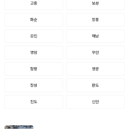
고흥
보성
화순
장흥
강진
해남
영암
무안
함평
영광
장성
완도
진도
신안