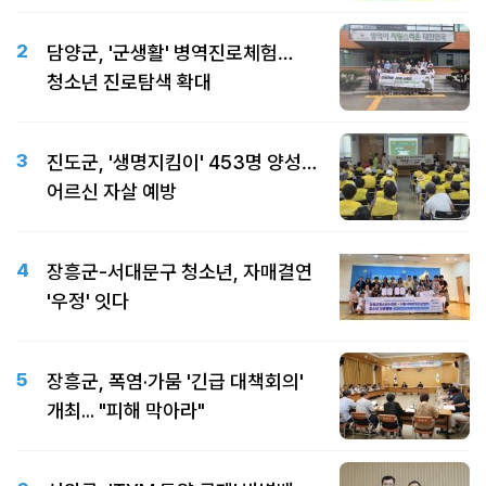
2
담양군, '군생활' 병역진로체험…
청소년 진로탐색 확대
3
진도군, '생명지킴이' 453명 양성…
어르신 자살 예방
4
장흥군-서대문구 청소년, 자매결연
'우정' 잇다
5
장흥군, 폭염·가뭄 '긴급 대책회의'
개최... "피해 막아라"