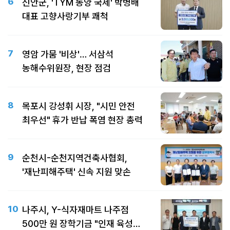
6
신안군, 'TYM 동양 국제' 박병배
대표 고향사랑기부 쾌척
7
영암 가뭄 '비상'… 서삼석
농해수위원장, 현장 점검
8
목포시 강성휘 시장, "시민 안전
최우선" 휴가 반납 폭염 현장 총력
9
순천시-순천지역건축사협회,
'재난피해주택' 신속 지원 맞손
10
나주시, Y-식자재마트 나주점
500만 원 장학기금 "인재 육성