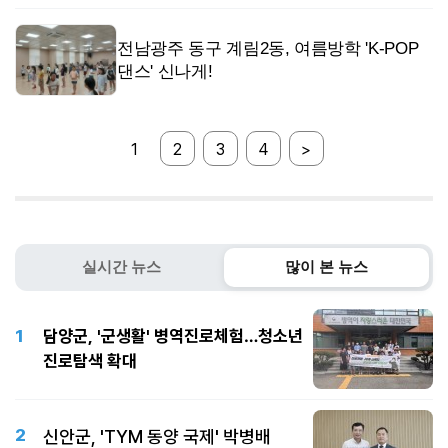
전남광주 동구 계림2동, 여름방학 'K-POP
댄스' 신나게!
1
2
3
4
>
실시간 뉴스
많이 본 뉴스
1
담양군, '군생활' 병역진로체험…청소년
진로탐색 확대
2
신안군, 'TYM 동양 국제' 박병배