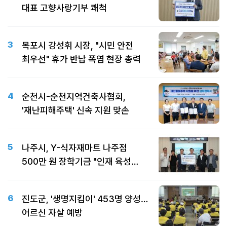
대표 고향사랑기부 쾌척
3
목포시 강성휘 시장, "시민 안전
최우선" 휴가 반납 폭염 현장 총력
4
순천시-순천지역건축사협회,
'재난피해주택' 신속 지원 맞손
5
나주시, Y-식자재마트 나주점
500만 원 장학기금 "인재 육성
따뜻한 동행"
6
진도군, '생명지킴이' 453명 양성…
어르신 자살 예방