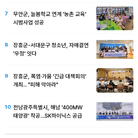
7
무안군, 늘봄학교 연계 '농촌 교육'
시범사업 성공
8
장흥군-서대문구 청소년, 자매결연
'우정' 잇다
9
장흥군, 폭염·가뭄 '긴급 대책회의'
개최... "피해 막아라"
10
전남광주특별시, 해남 '400MW
태양광' 착공…SK하이닉스 공급