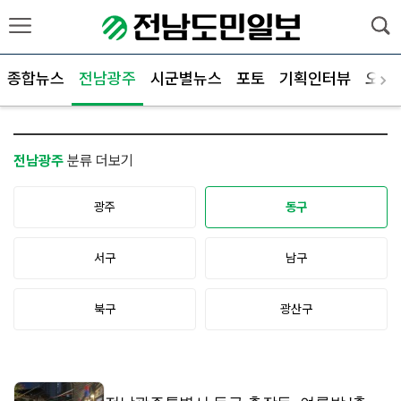
종합뉴스
전남광주
시군별뉴스
포토
기획인터뷰
오피
전남광주
분류 더보기
광주
동구
서구
남구
북구
광산구