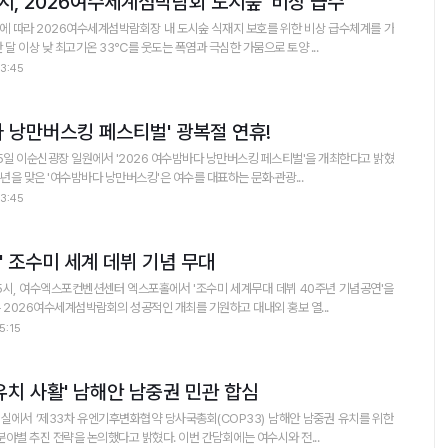
시, 2026여수세계섬박람회 도시숲 '비상 급수'
에 따라 2026여수세계섬박람회장 내 도시숲 식재지 보호를 위한 비상 급수체계를 가
고 6일 밝혔다. 최근 한 달 이상 낮 최고기온 33℃를 웃도는 폭염과 극심한 가뭄으로 토양 ...
3:45
다 낭만버스킹 페스티벌' 광복절 연휴!
5일 이순신광장 일원에서 '2026 여수밤바다 낭만버스킹 페스티벌'을 개최한다고 밝혔
11주년을 맞은 '여수밤바다 낭만버스킹'은 여수를 대표하는 문화·관광...
3:45
동' 조수미 세계 데뷔 기념 무대
 5시, 여수엑스포컨벤션센터 엑스포홀에서 '조수미 세계무대 데뷔 40주년 기념공연'을
다. 이번 공연은 2026여수세계섬박람회의 성공적인 개최를 기원하고 대내외 홍보 열...
5:15
 유치 사활' 남해안 남중권 민관 합심
실에서 ‘제33차 유엔기후변화협약 당사국총회(COP33) 남해안 남중권 유치를 위한
민관 합동 간담회’를 개최하고, 분야별 추진 전략을 논의했다고 밝혔다. 이번 간담회에는 여수시와 전...