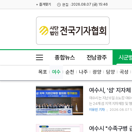
+ 즐겨찾기
2026.08.07 (금) 15:46
종합뉴스
전남광주
시군
목포
여수
순천
나주
광양
담양
곡성
여수시, '섬' 지자
여수시는 지난 6일 소노캄 여수
이유빈 기자
2026.08.07 1
여수시 "수족구병 