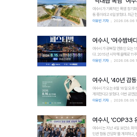
"역대급 폭염" 여수
여수시가 기록적인 폭염 장기화
동 중이라
이유빈 기자
2026.08.06 1
여수시, '여수밤바
여수시가 광복절 연휴인 오는 1
다. 2015년 시작해 올해로 
이유빈 기자
2026.08.06 1
여수시, '40년 감
여수시가 오는 8월 16일 오후
개최한다고 밝혔
이유빈 기자
2026.08.05 1
여수시, 'COP33
여수시는 지난 4일 보건소 회의