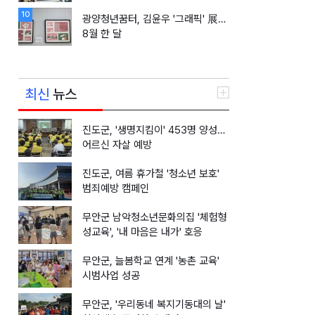
10
광양청년꿈터, 김윤우 '그래픽' 展…
8월 한 달
최신
뉴스
진도군, '생명지킴이' 453명 양성…
어르신 자살 예방
진도군, 여름 휴가철 '청소년 보호'
범죄예방 캠페인
무안군 남악청소년문화의집 '체험형
성교육', '내 마음은 내가' 호응
무안군, 늘봄학교 연계 '농촌 교육'
시범사업 성공
무안군, '우리동네 복지기동대의 날'