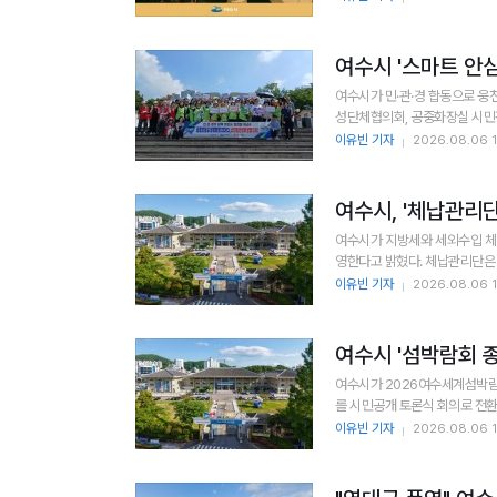
여수시 '스마트 안심
여수시가 민·관·경 합동으로 웅
성단체협의회, 공중화장실 시민평
이유빈 기자
2026.08.06 1
여수시, '체납관리
여수시가 지방세와 세외수입 체납
영한다고 밝혔다.
이유빈 기자
2026.08.06 1
여수시 '섬박람회 
여수시가 2026여수세계섬박람회
를 시민공개 토론식 회의로 전환해
이유빈 기자
2026.08.06 1