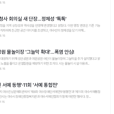
5:15
 청사 회의실 새 단장…정체성 '톡톡'
 상징성과 역사성을 반영해 변경했다고 밝혔다. 이번 명칭 변경은 기존 기능
직자에게 친근한 공간 이미지를 조성하고, 여수만의 정체성을 담기 위해...
5:15
원 물놀이장 '그늘막 확대'…폭염 안심!
 대응하기 위해 성산공원과 여문공원 어린이 물놀이장에 그늘막을 추가 설치했다고 밝
혔다. 이는 어린이들의 직사광선 노출을 줄이고 온열질환을 예방하기 위한 조치다. 시는 물놀이 시설 이용과...
5:15
 서예 동행'·11회 '서예 통합전'
까지 여수진남문예회관에서 '제8회 여수장애인서예연우동행전'과 '제11회 여수서예통합
개최한다고 밝혔다. 이번 전시는 여수시장애인종합복지관과 여수서예인협회가 함께 마련한 행사다. 장...
1:15