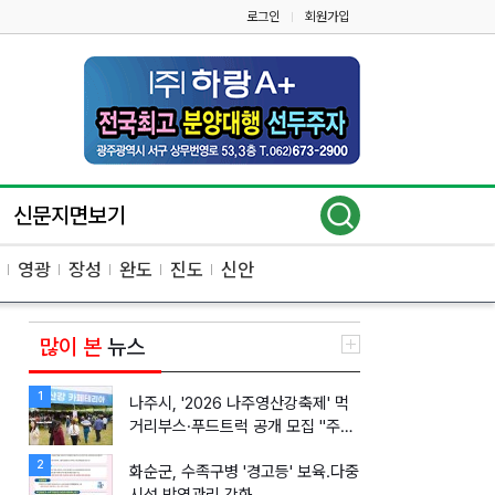
로그인
회원가입
|
신문지면보기
영광
장성
완도
진도
신안
많이 본
뉴스
1
나주시, '2026 나주영산강축제' 먹
거리부스·푸드트럭 공개 모집 "주인
공 찾는다"
2
화순군, 수족구병 '경고등' 보육․다중