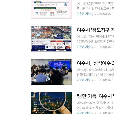
여수시가 최근 전국적인 수족구
이유빈 기자
2026.08.07 1
여수시 '경도지구 진
여수시는 광양만권경제자유구역청
19일부터 9월 30일까지 전면 
이유빈 기자
2026.08.07 1
여수시, '섬섬여수 
여수시(시장 서영학)는 지난 6
청했다고 밝혔다. 이날 2026
이유빈 기자
2026.08.07 1
'낭만 가득' 여수시
여수시는 야간관광 특화도시 조성
한다고 밝혔다. '섬
이유빈 기자
2026.08.07 1