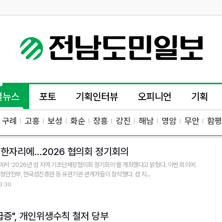
별뉴스
포토
기획인터뷰
오피니언
기획
구례
고흥
보성
화순
장흥
강진
해남
영암
무안
함평
체 한자리에…2026 협의회 정기회의
에서 '2026년 섬 지역 기초단체장협의회 정기회의'를 개최했다고 밝혔다. 이번 회의에
는 24개 섬 지역 지자체장 및 행정안전부, 한국섬진흥원 등 유관기관 관계자들이 참석했다. 섬 지...
3:30
급증", 개인위생수칙 철저 당부