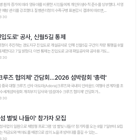
병 환자 증가에 따라 영유아를 비롯한 시민들에게 개인위생수칙 준수를 당부했다. 서영
학 시장은 시민 건강 보호를 위한 예방 관리를 강조했다. 질병관리청의 수족구병 표본감시 결과에 따르면,...
3:30
입도로' 공사, 신월5길 통제
이 추진하는 경도지구 진입도로 개설공사로 인해 신월5길 구간의 차량 통행을 8월
통제한다고 7일 밝혔다. 이번 통제는 진입도로 교대 파일공사와 공사용 가도...
3:30
크루즈 협의체' 간담회…2026 섬박람회 '총력'
일 중국 대형 크루즈 선사 아도라(Adora)크루즈와 국내외 인바운드 여행사 관계자를 초
여수세계섬박람회 개최부지 답사와 ‘섬섬여수 크루즈 협의체’ 간담회가...
3:30
 '섬 별빛 나들이' 참가자 모집
사업의 일환으로 체험형 프로그램 '섬 별빛 나들이' 참가자를 오는 8월 7일부터 모집
 별빛 나들이'는 적금도와 백야도를 배경으로 섬의 노을과 밤바다를 즐길 수 있는...
3:30