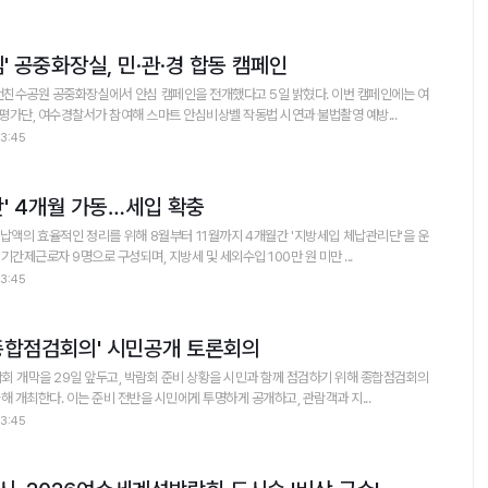
' 공중화장실, 민·관·경 합동 캠페인
천친수공원 공중화장실에서 안심 캠페인을 전개했다고 5일 밝혔다. 이번 캠페인에는 여
가단, 여수경찰서가 참여해 스마트 안심비상벨 작동법 시연과 불법촬영 예방...
3:45
단' 4개월 가동…세입 확충
액의 효율적인 정리를 위해 8월부터 11월까지 4개월간 '지방세입 체납관리단'을 운
 체납관리단은 기간제근로자 9명으로 구성되며, 지방세 및 세외수입 100만 원 미만 ...
3:45
종합점검회의' 시민공개 토론회의
 개막을 29일 앞두고, 박람회 준비 상황을 시민과 함께 점검하기 위해 종합점검회의
 개최한다. 이는 준비 전반을 시민에게 투명하게 공개하고, 관람객과 지...
3:45