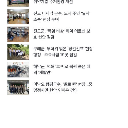
취약계층 주거환경 개선
진도 이재각 군수, 도서 주민 '밀착
소통' 현장 누벼
진도군, '폭염 비상' 취약 어르신 보
호 현안 점검
구례군, 무더위 잊은 '장길선표' 현장
행정.. 주요사업 19곳 점검
해남군, 영화 '호프'로 북평 숨은 매
력 '재발견'
이남오 함평군수, '발로 뛴' 현장…중
앙정치권 현안 연이은 건의