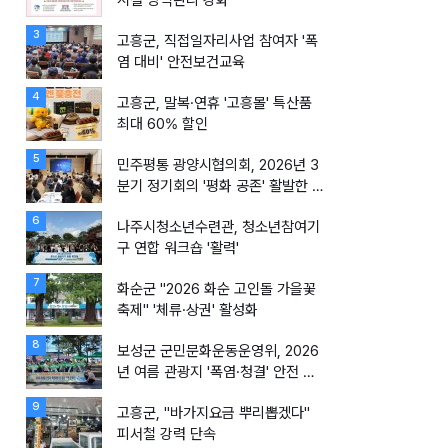
시설 방역관리 강화
3
고흥군, 직접일자리사업 참여자 '폭
염 대비' 안전보건교육
4
고흥군, 말복·연휴 '고흥몰' 특산품
최대 60% 할인
5
민주평통 광양시협의회, 2026년 3
분기 정기회의 '평화 공존' 활발한 논
의
6
나주시청소년수련관, 청소년참여기
구 연합 워크숍 '활력'
7
화순군 "2026 화순 고인돌 가을꽃
축제" '체류·상권' 활성화
8
보성군 군민문화운동운영위, 2026
년 여름 관광지 '폭염·청결' 안전 캠
페인
9
고흥군, "바가지요금 뿌리뽑겠다"
피서철 강력 단속