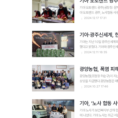
기아 오토랜드 광주
기아 오토랜드 광주(공장장: 문
아 오토랜드 광주, 노사합동 사랑
2024.12.17 17:31
기아·광주신세계, 
기아는 지난 10일 광주신세계와 광주광역시 서구청에서 두 기업이 함께 마련한 ‘한마음 사랑의 기부금 전달식’을 
했다고 밝혔다. 기아와 광주신세
2024.12.11 16:35
광양농협, 폭염 피
광양농협(조합장 허순구)이 지난
상당을 지급했다.광양농협은 매년 
2024.10.27 17:46
기아, ‘노사 합동
기아 노사가 보건복지부 산하 
에 나섰다. 기아 노사는 최근 서