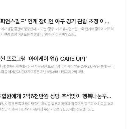
기아, ‘광주-기아 챔피언스필드’ 연계 장애인 야구 경기 관람 초청 이벤트 진행
여가 생활 증진에 앞장섰다. 기아는 ‘광주-기아 챔피언스필드’와 연계해 광주에 거주하
 관람 초청 이벤트를 진행했다. ‘광주-기아 챔피언스필...
 프로그램 ‘아이케어 업(i-CARE UP)’
담원을 지원하는 신규 사회공헌 프로그램 ‘아이케어 업(i-CARE UP)’을 통해 우리
력을 이어간다. 현대차그룹은 지난 9일부터 11일까지 2박 3일...
광양농협, 농업인 조합원에게 2억6천만원 상당 추석맞이 행복나눔꾸러미 전달
 4일 이틀간 민족고유의 명절인 추석을 앞두고 폭염과 집중호우 등으로 어려움을 겪고
상당의 행복나눔 꾸러미·총화상 수상 기념품 3,500개를 전달했다고 ...