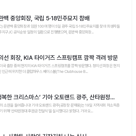
백 중앙회장, 국립 5·18민주묘지 참배
) 문관백 중앙회장과 임원 100여 명이 5일 광주 국립 5·18민주묘지를 찾아 희생자들
주지구JC 공식순방 일정의 일환으로 진행됐으며, 문관백 중앙회장...
선 회장, KIA 타이거즈 스프링캠프 깜짝 격려 방문
국 출장 중에 현지의 KIA 타이거즈 스프링캠프를 깜짝 방문했다. 정의선 회장은 현지
인근에 위치한 더 클럽하우스 베이스볼(The Clubhouse B...
‘기아가 선물하는 행복한 크리스마스’ 기아 오토랜드 광주, 산타원정대 후원
 소원을 들어줍니다! 기아 오토랜드 광주(공장장 문재웅)는 19일 지역사회 저소득층
위해 ‘산타원정대 후원금 전달식’을 실시했다고 밝혔다. 기아 오...