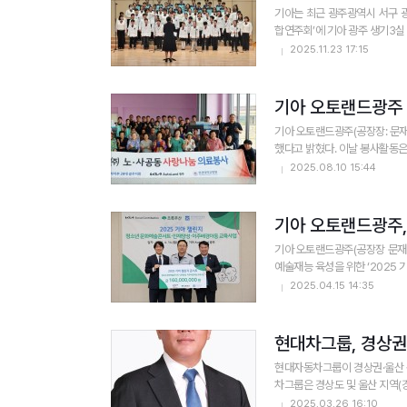
기아는 최근 광주광역시 서구 
합연주회’에 기아 광주 생기3실
2025.11.23 17:15
기아 오토랜드광주 
기아 오토랜드광주(공장장: 문
했다고 밝혔다. 이날 봉사활동은
2025.08.10 15:44
기아 오토랜드광주, 
기아 오토랜드광주(공장장 문재웅
예술재능 육성을 위한 ‘2025 
2025.04.15 14:35
현대차그룹, 경상권·
현대자동차그룹이 경상권·울산 산
차그룹은 경상도 및 울산 지역(경
2025.03.26 16:10