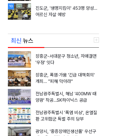
동행"
10
진도군, '생명지킴이' 453명 양성…
어르신 자살 예방
최신
뉴스
장흥군-서대문구 청소년, 자매결연
'우정' 잇다
장흥군, 폭염·가뭄 '긴급 대책회의'
개최... "피해 막아라"
전남광주특별시, 해남 '400MW 태
양광' 착공…SK하이닉스 공급
전남광주특별시 '폭염 비상', 온열질
환 고위험군 특별 주의 당부
광양시, '중증장애인생산품' 우선구