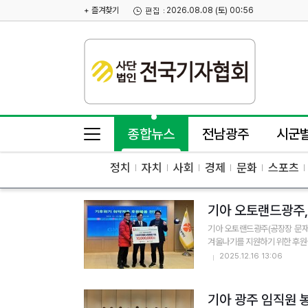
+ 즐겨찾기
2026.08.08 (토) 00:56
종합뉴스
전남광주
시군
정치
자치
사회
경제
문화
스포츠
기아 오토랜드광주,
기아 오토랜드광주(공장장 문재
겨울나기를 지원하기 위한 후원물
2025.12.16 13:06
기아 광주 임직원 