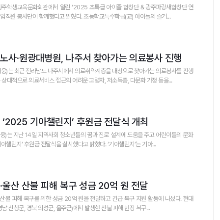
광주학생교육문화회관에서 열린 ‘2025 초특급 아이즐 합창단 & 광주파랑새합창단 연
 임직원 봉사단이 함께했다고 밝혔다. 초등학교특수학급(교) 아이들의 즐거...
노사·원광대병원, 나주서 찾아가는 의료봉사 진행
재웅)는 최근 전라남도 나주시에서 의료취약계층을 대상으로 찾아가는 의료봉사를 진행
 상대적으로 의료서비스 접근의 어려운 고령자, 저소득층, 다문화 가정 등을...
‘2025 기아챌린지’ 후원금 전달식 개최
)는 지난 14일 지역사회 청소년들의 꿈과 진로 설계에 도움을 주고 어린이들의 문화
기아챌린지’ 후원금 전달식을 실시했다고 밝혔다. ‘기아챌린지’는 기아...
울산 산불 피해 복구 성금 20억 원 전달
불 피해 복구를 위한 성금 20억 원을 전달하고 긴급 복구 지원 활동에 나섰다. 현대
남 산청군, 경북 의성군, 울주군)에서 발생한 산불 피해 현장 복구...