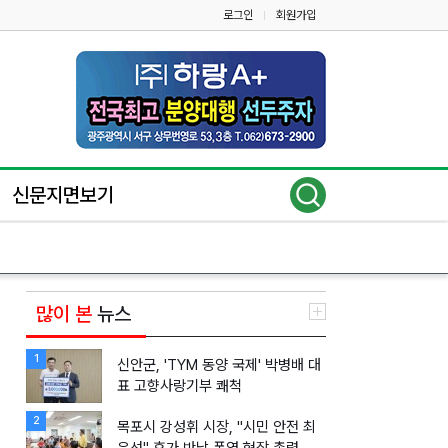
로그인
회원가입
|
신문지면보기
많이 본
뉴스
1
신안군, 'TYM 동양 국제' 박병배 대
표 고향사랑기부 쾌척
2
목포시 강성휘 시장, "시민 안전 최