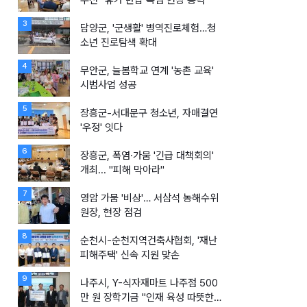
우선" 휴가 반납 폭염 현장 총력
3
담양군, '군생활' 병역진로체험…청
소년 진로탐색 확대
4
무안군, 늘봄학교 연계 '농촌 교육'
시범사업 성공
5
장흥군-서대문구 청소년, 자매결연
'우정' 잇다
6
장흥군, 폭염·가뭄 '긴급 대책회의'
개최... "피해 막아라"
7
영암 가뭄 '비상'… 서삼석 농해수위
원장, 현장 점검
8
순천시-순천지역건축사협회, '재난
피해주택' 신속 지원 맞손
9
나주시, Y-식자재마트 나주점 500
만 원 장학기금 "인재 육성 따뜻한