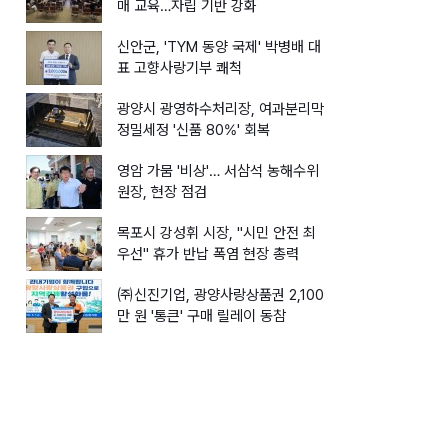
매 교육…자립 기반 강화
신안군, 'TYM 동양 국제' 박병배 대
표 고향사랑기부 쾌척
광양시 광영하수처리장, 여과분리막
정밀세정 '신품 80%' 회복
영암 가뭄 '비상'… 서삼석 농해수위
원장, 현장 점검
목포시 강성휘 시장, "시민 안전 최
우선" 휴가 반납 폭염 현장 총력
㈜신진기업, 광양사랑상품권 2,100
만 원 '통큰' 구매 릴레이 동참