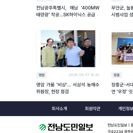
전남광주특별시, 해남 '400MW
무안군, 늘
태양광' 착공…SK하이닉스 공급
시범사업 
영암
장흥
2026-08-07 16:30
영암 가뭄 '비상'… 서삼석 농해수
장흥군-서
위원장, 현장 점검
연 '우정' 
회사소개
회원약관
개인정
전남도민일보｜등록번
㉾62234 광주광역