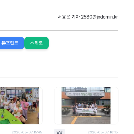
서용운 기자 2580@jndomin.kr
광주&#8231;전남 설맞
프린트
위로
이 직거래 상생장터 성
담양
2026-08-07 15:45
2026-08-07 16:15