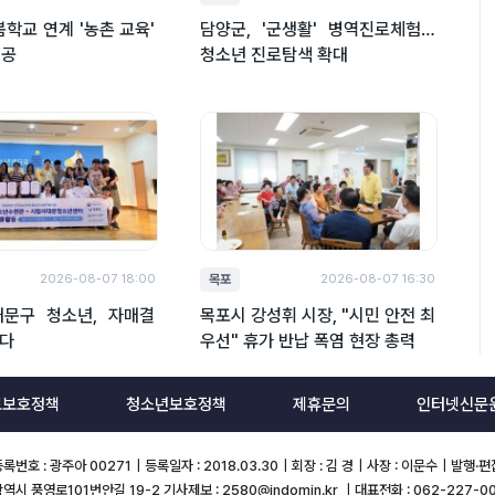
봄학교 연계 '농촌 교육'
담양군, '군생활' 병역진로체험…
성공
청소년 진로탐색 확대
목포
2026-08-07 18:00
2026-08-07 16:30
대문구 청소년, 자매결
목포시 강성휘 시장, "시민 안전 최
잇다
우선" 휴가 반납 폭염 현장 총력
보보호정책
청소년보호정책
제휴문의
인터넷신문
호 : 광주아 00271｜등록일자 : 2018.03.30｜회장 : 김 경｜사장 : 이문수｜발행·
시 풍영로101번안길 19-2 기사제보 : 2580@jndomin.kr ｜대표전화 : 062-227-0