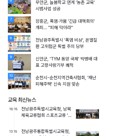
6
무안군, 늘봄학교 연계 '농촌 교육'
시범사업 성공
7
장흥군, 폭염·가뭄 '긴급 대책회의'
개최... "피해 막아라"
8
전남광주특별시 '폭염 비상', 온열질
환 고위험군 특별 주의 당부
9
신안군, 'TYM 동양 국제' 박병배 대
표 고향사랑기부 쾌척
10
순천시-순천지역건축사협회, '재난
피해주택' 신속 지원 맞손
교육 최신뉴스
전남광주특별시교육청, 남북
16:15
체육교류협회 스포츠교류 '활
성화' 맞손
전남광주통합특별시교육청,
13:15