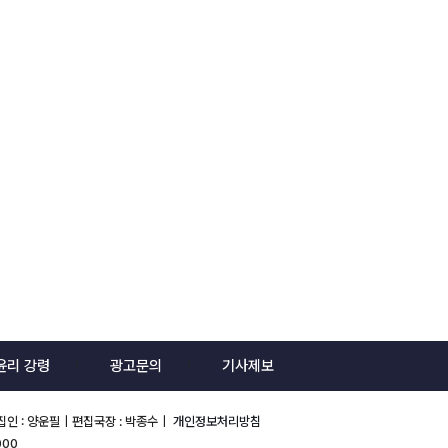
윤리 강령
광고문의
기사제보
편집인 : 양운필｜편집국장 : 박종수｜
개인정보처리방침
000