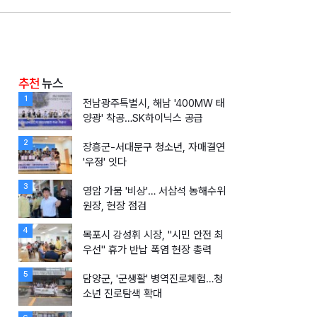
추천
뉴스
1
전남광주특별시, 해남 '400MW 태
양광' 착공…SK하이닉스 공급
2
장흥군-서대문구 청소년, 자매결연
'우정' 잇다
3
영암 가뭄 '비상'… 서삼석 농해수위
원장, 현장 점검
4
목포시 강성휘 시장, "시민 안전 최
우선" 휴가 반납 폭염 현장 총력
5
담양군, '군생활' 병역진로체험…청
소년 진로탐색 확대