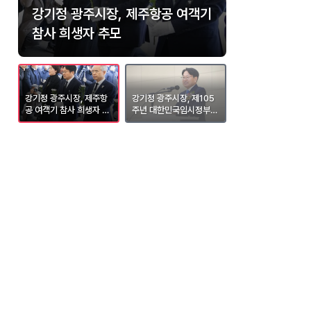
광주&#8231;전남 설맞이 직거래
강기정 광주시장, 제주항공 여객기
강기정 광주시장, 제105주년 대한
강기정 광주광역시장, KIA타이거
상생장터 성료
참사 희생자 추모
민국임시정부수립 기념식 참석
즈 홈 개막전 시구
강기정 광주시장, 제주항
강기정 광주시장, 제105
강기정 광주광역시장, 
료
공 여객기 참사 희생자 추
주년 대한민국임시정부수
A타이거즈 홈 개막전
모
립 기념식 참석
구